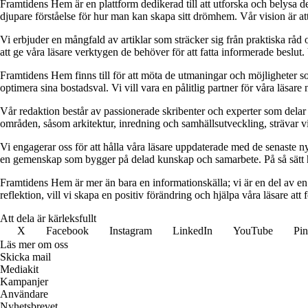
Framtidens Hem är en plattform dedikerad till att utforska och belysa de
djupare förståelse för hur man kan skapa sitt drömhem. Vår vision är att
Vi erbjuder en mångfald av artiklar som sträcker sig från praktiska råd
att ge våra läsare verktygen de behöver för att fatta informerade beslut. 
Framtidens Hem finns till för att möta de utmaningar och möjligheter s
optimera sina bostadsval. Vi vill vara en pålitlig partner för våra läsare
Vår redaktion består av passionerade skribenter och experter som delar
områden, såsom arkitektur, inredning och samhällsutveckling, strävar vi
Vi engagerar oss för att hålla våra läsare uppdaterade med de senaste 
en gemenskap som bygger på delad kunskap och samarbete. På så sätt h
Framtidens Hem är mer än bara en informationskälla; vi är en del av en s
reflektion, vill vi skapa en positiv förändring och hjälpa våra läsare at
Att dela är kärleksfullt
X
Facebook
Instagram
LinkedIn
YouTube
Pin
Läs mer om oss
Skicka mail
Mediakit
Kampanjer
Användare
Nyhetsbrevet