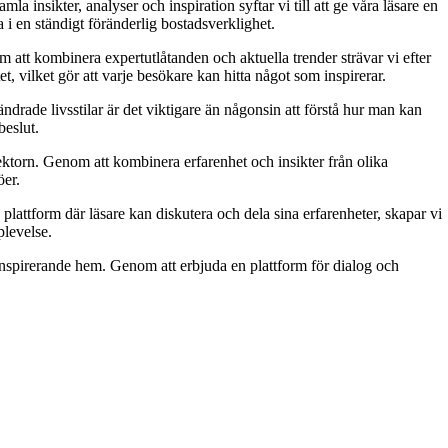
insikter, analyser och inspiration syftar vi till att ge våra läsare en
 i en ständigt föränderlig bostadsverklighet.
 att kombinera expertutlåtanden och aktuella trender strävar vi efter
et, vilket gör att varje besökare kan hitta något som inspirerar.
rade livsstilar är det viktigare än någonsin att förstå hur man kan
beslut.
ktorn. Genom att kombinera erfarenhet och insikter från olika
öer.
attform där läsare kan diskutera och dela sina erfarenheter, skapar vi
levelse.
h inspirerande hem. Genom att erbjuda en plattform för dialog och