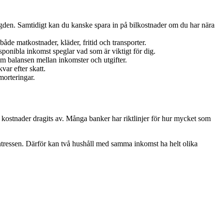
gden. Samtidigt kan du kanske spara in på bilkostnader om du har nära
åde matkostnader, kläder, fritid och transporter.
isponibla inkomst speglar vad som är viktigt för dig.
om balansen mellan inkomster och utgifter.
ar efter skatt.
morteringar.
 kostnader dragits av. Många banker har riktlinjer för hur mycket som
dsintressen. Därför kan två hushåll med samma inkomst ha helt olika