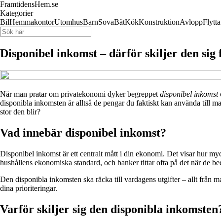
FramtidensHem.se
Kategorier
Bil
Hemmakontor
Utomhus
Barn
Sova
Båt
Kök
Konstruktion
Avlopp
Flytta
Disponibel inkomst – därför skiljer den sig 
När man pratar om privatekonomi dyker begreppet
disponibel inkomst
disponibla inkomsten är alltså de pengar du faktiskt kan använda till ma
stor den blir?
Vad innebär disponibel inkomst?
Disponibel inkomst är ett centralt mått i din ekonomi. Det visar hur myc
hushållens ekonomiska standard, och banker tittar ofta på det när de b
Den disponibla inkomsten ska räcka till vardagens utgifter – allt från mat 
dina prioriteringar.
Varför skiljer sig den disponibla inkomsten