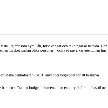
 fasta utgifter som hyra, lån, försäkringar och räkningar är betalda. Den
ar den så mycket mellan olika personer – och vad påverkar egentligen hur
 Statistiska centralbyrån (SCB) använder begreppet för att beskriva
e bara en siffra i ett budgetdokument, utan ett uttryck för din livsstil och