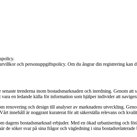
apolicy.
rvillkor och personuppgiftspolicy. Om du ångrar din registrering kan du
 senaste trenderna inom bostadsmarknaden och inredning. Genom att samla 
 vara en ledande källa för information som hjälper individer att navigera
 om renovering och design till analyser av marknadens utveckling. Genom
Vårt innehåll är noggrant kuraterat för att säkerställa relevans och kvalit
om dagens bostadsmarknad erbjuder. Med en ökad urbanisering och föränd
 när de söker svar på sina frågor och vägledning i sina bostadsrelaterade 