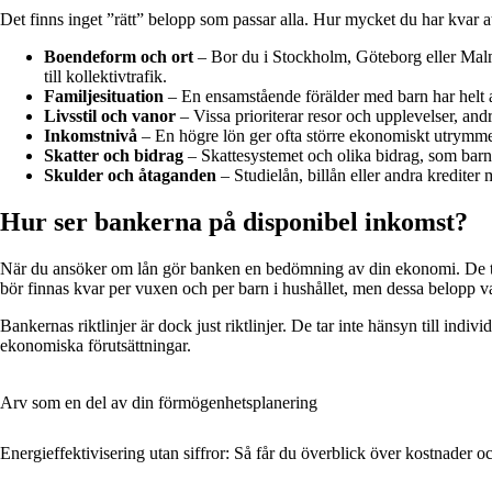
Det finns inget ”rätt” belopp som passar alla. Hur mycket du har kvar at
Boendeform och ort
– Bor du i Stockholm, Göteborg eller Malm
till kollektivtrafik.
Familjesituation
– En ensamstående förälder med barn har helt and
Livsstil och vanor
– Vissa prioriterar resor och upplevelser, andr
Inkomstnivå
– En högre lön ger ofta större ekonomiskt utrymme,
Skatter och bidrag
– Skattesystemet och olika bidrag, som barnb
Skulder och åtaganden
– Studielån, billån eller andra krediter
Hur ser bankerna på disponibel inkomst?
När du ansöker om lån gör banken en bedömning av din ekonomi. De tittar
bör finnas kvar per vuxen och per barn i hushållet, men dessa belopp va
Bankernas riktlinjer är dock just riktlinjer. De tar inte hänsyn till ind
ekonomiska förutsättningar.
Arv som en del av din förmögenhetsplanering
Energieffektivisering utan siffror: Så får du överblick över kostnader oc