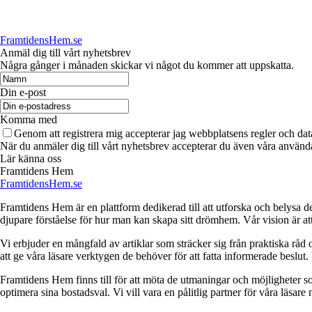
FramtidensHem.se
Anmäl dig till vårt nyhetsbrev
Några gånger i månaden skickar vi något du kommer att uppskatta.
Din e-post
Komma med
Genom att registrera mig accepterar jag webbplatsens regler och dat
När du anmäler dig till vårt nyhetsbrev accepterar du även våra använda
Lär känna oss
Framtidens Hem
FramtidensHem.se
Framtidens Hem är en plattform dedikerad till att utforska och belysa de
djupare förståelse för hur man kan skapa sitt drömhem. Vår vision är att
Vi erbjuder en mångfald av artiklar som sträcker sig från praktiska råd
att ge våra läsare verktygen de behöver för att fatta informerade beslut. 
Framtidens Hem finns till för att möta de utmaningar och möjligheter s
optimera sina bostadsval. Vi vill vara en pålitlig partner för våra läsare