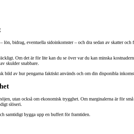
t
ter – lön, bidrag, eventuella sidoinkomster – och dra sedan av skatter oc
ckligt. Om det är för lite kan du se över var du kan minska kostnaderna
a av skulder snabbare.
tisk bild av hur pengarna faktiskt används och om din disponibla inkomst rä
het
ll nöjen, utan också om ekonomisk trygghet. Om marginalerna är för små 
digt slöseri.
och samtidigt bygga upp en buffert för framtiden.