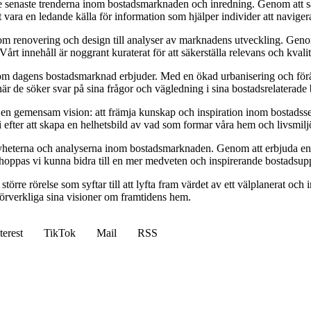
 senaste trenderna inom bostadsmarknaden och inredning. Genom att samla 
 vara en ledande källa för information som hjälper individer att navigera
 om renovering och design till analyser av marknadens utveckling. Genom
Vårt innehåll är noggrant kuraterat för att säkerställa relevans och kvalit
om dagens bostadsmarknad erbjuder. Med en ökad urbanisering och föränd
 när de söker svar på sina frågor och vägledning i sina bostadsrelaterade 
 en gemensam vision: att främja kunskap och inspiration inom bostadsse
 efter att skapa en helhetsbild av vad som formar våra hem och livsmilj
nyheterna och analyserna inom bostadsmarknaden. Genom att erbjuda en pl
oppas vi kunna bidra till en mer medveten och inspirerande bostadsupp
törre rörelse som syftar till att lyfta fram värdet av ett välplanerat oc
t förverkliga sina visioner om framtidens hem.
terest
TikTok
Mail
RSS