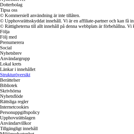
Dotterbolag
Tipsa oss
© Kommersiell användning är inte tillåten.
© Upphovsrättsskyddat innehåll. Vi är en affiliate-partner och kan få i
© Rättigheterna till allt innehåll på denna webbplats är förbehållna. V
Följa
Följ med
Prenumerera
Social
Nyhetsbrev
Användargrupp
Lokal krets
Länkar i innehållet
Strukturöversikt
Berättelser
Bibliotek
Skrivhörna
Nyhetsflöde
Rättsliga regler
Internetcookies
Personuppgiftspolicy
Upphovsrättslagen
Användarvillkor
Tillgängligt innehåll
Miljömedvetenhet