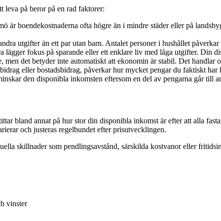
t leva på beror på en rad faktorer:
ö är boendekostnaderna ofta högre än i mindre städer eller på landsby
ra utgifter än ett par utan barn. Antalet personer i hushållet påverkar b
a lägger fokus på sparande eller ett enklare liv med låga utgifter. Din d
 men det betyder inte automatiskt att ekonomin är stabil. Det handlar 
idrag eller bostadsbidrag, påverkar hur mycket pengar du faktiskt har kv
 minskar den disponibla inkomsten eftersom en del av pengarna går till a
 bland annat på hur stor din disponibla inkomst är efter att alla fasta
rierar och justeras regelbundet efter prisutvecklingen.
ividuella skillnader som pendlingsavstånd, särskilda kostvanor eller friti
h vinster