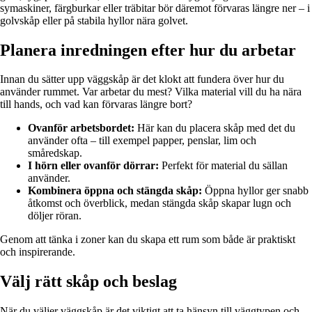
symaskiner, färgburkar eller träbitar bör däremot förvaras längre ner – i
golvskåp eller på stabila hyllor nära golvet.
Planera inredningen efter hur du arbetar
Innan du sätter upp väggskåp är det klokt att fundera över hur du
använder rummet. Var arbetar du mest? Vilka material vill du ha nära
till hands, och vad kan förvaras längre bort?
Ovanför arbetsbordet:
Här kan du placera skåp med det du
använder ofta – till exempel papper, penslar, lim och
småredskap.
I hörn eller ovanför dörrar:
Perfekt för material du sällan
använder.
Kombinera öppna och stängda skåp:
Öppna hyllor ger snabb
åtkomst och överblick, medan stängda skåp skapar lugn och
döljer röran.
Genom att tänka i zoner kan du skapa ett rum som både är praktiskt
och inspirerande.
Välj rätt skåp och beslag
När du väljer väggskåp är det viktigt att ta hänsyn till väggtypen och