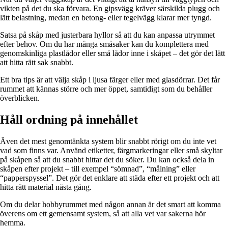
vikten på det du ska förvara. En gipsvägg kräver särskilda plugg och
lätt belastning, medan en betong- eller tegelvägg klarar mer tyngd.
Satsa på skåp med justerbara hyllor så att du kan anpassa utrymmet
efter behov. Om du har många småsaker kan du komplettera med
genomskinliga plastlådor eller små lådor inne i skåpet – det gör det lätt
att hitta rätt sak snabbt.
Ett bra tips är att välja skåp i ljusa färger eller med glasdörrar. Det får
rummet att kännas större och mer öppet, samtidigt som du behåller
överblicken.
Håll ordning på innehållet
Även det mest genomtänkta system blir snabbt rörigt om du inte vet
vad som finns var. Använd etiketter, färgmarkeringar eller små skyltar
på skåpen så att du snabbt hittar det du söker. Du kan också dela in
skåpen efter projekt – till exempel “sömnad”, “målning” eller
“papperspyssel”. Det gör det enklare att städa efter ett projekt och att
hitta rätt material nästa gång.
Om du delar hobbyrummet med någon annan är det smart att komma
överens om ett gemensamt system, så att alla vet var sakerna hör
hemma.