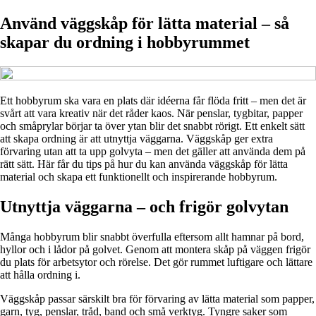
Använd väggskåp för lätta material – så
skapar du ordning i hobbyrummet
Ett hobbyrum ska vara en plats där idéerna får flöda fritt – men det är
svårt att vara kreativ när det råder kaos. När penslar, tygbitar, papper
och småprylar börjar ta över ytan blir det snabbt rörigt. Ett enkelt sätt
att skapa ordning är att utnyttja väggarna. Väggskåp ger extra
förvaring utan att ta upp golvyta – men det gäller att använda dem på
rätt sätt. Här får du tips på hur du kan använda väggskåp för lätta
material och skapa ett funktionellt och inspirerande hobbyrum.
Utnyttja väggarna – och frigör golvytan
Många hobbyrum blir snabbt överfulla eftersom allt hamnar på bord,
hyllor och i lådor på golvet. Genom att montera skåp på väggen frigör
du plats för arbetsytor och rörelse. Det gör rummet luftigare och lättare
att hålla ordning i.
Väggskåp passar särskilt bra för förvaring av lätta material som papper,
garn, tyg, penslar, tråd, band och små verktyg. Tyngre saker som