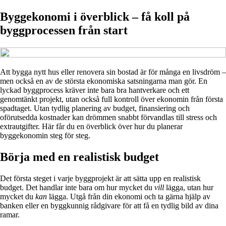
Byggekonomi i överblick – få koll på
byggprocessen från start
Att bygga nytt hus eller renovera sin bostad är för många en livsdröm –
men också en av de största ekonomiska satsningarna man gör. En
lyckad byggprocess kräver inte bara bra hantverkare och ett
genomtänkt projekt, utan också full kontroll över ekonomin från första
spadtaget. Utan tydlig planering av budget, finansiering och
oförutsedda kostnader kan drömmen snabbt förvandlas till stress och
extrautgifter. Här får du en överblick över hur du planerar
byggekonomin steg för steg.
Börja med en realistisk budget
Det första steget i varje byggprojekt är att sätta upp en realistisk
budget. Det handlar inte bara om hur mycket du
vill
lägga, utan hur
mycket du
kan
lägga. Utgå från din ekonomi och ta gärna hjälp av
banken eller en byggkunnig rådgivare för att få en tydlig bild av dina
ramar.