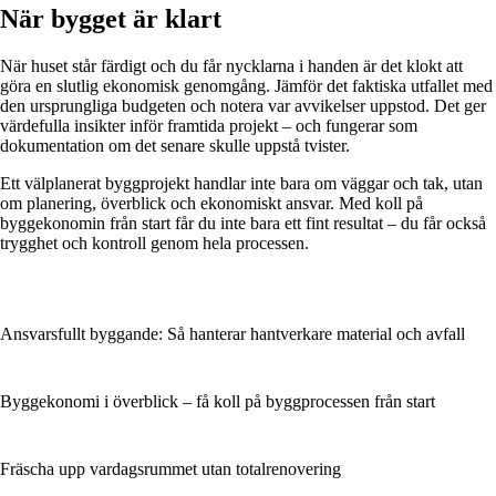
När bygget är klart
När huset står färdigt och du får nycklarna i handen är det klokt att
göra en slutlig ekonomisk genomgång. Jämför det faktiska utfallet med
den ursprungliga budgeten och notera var avvikelser uppstod. Det ger
värdefulla insikter inför framtida projekt – och fungerar som
dokumentation om det senare skulle uppstå tvister.
Ett välplanerat byggprojekt handlar inte bara om väggar och tak, utan
om planering, överblick och ekonomiskt ansvar. Med koll på
byggekonomin från start får du inte bara ett fint resultat – du får också
trygghet och kontroll genom hela processen.
Ansvarsfullt byggande: Så hanterar hantverkare material och avfall
Byggekonomi i överblick – få koll på byggprocessen från start
Fräscha upp vardagsrummet utan totalrenovering