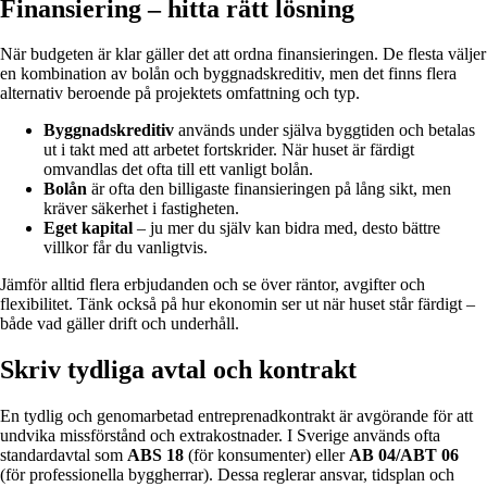
Finansiering – hitta rätt lösning
När budgeten är klar gäller det att ordna finansieringen. De flesta väljer
en kombination av bolån och byggnadskreditiv, men det finns flera
alternativ beroende på projektets omfattning och typ.
Byggnadskreditiv
används under själva byggtiden och betalas
ut i takt med att arbetet fortskrider. När huset är färdigt
omvandlas det ofta till ett vanligt bolån.
Bolån
är ofta den billigaste finansieringen på lång sikt, men
kräver säkerhet i fastigheten.
Eget kapital
– ju mer du själv kan bidra med, desto bättre
villkor får du vanligtvis.
Jämför alltid flera erbjudanden och se över räntor, avgifter och
flexibilitet. Tänk också på hur ekonomin ser ut när huset står färdigt –
både vad gäller drift och underhåll.
Skriv tydliga avtal och kontrakt
En tydlig och genomarbetad entreprenadkontrakt är avgörande för att
undvika missförstånd och extrakostnader. I Sverige används ofta
standardavtal som
ABS 18
(för konsumenter) eller
AB 04/ABT 06
(för professionella byggherrar). Dessa reglerar ansvar, tidsplan och