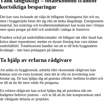
Tänk långsiktigt – totalekonomi framför
kortsiktiga besparingar
Det kan vara lockande att välja de billigaste lösningarna här och nu,
men i byggprojekt lönar det sig ofta att tänka långsiktigt. Energismarta
material, bra isolering och kvalitetsinstallationer kan kosta mer i början
men spara pengar på drift och underhåll i många år framöver.
Fundera också på underhållskostnader: ett billigare tak eller fasad kan
kräva tätare reparationer, medan en dyrare lösning kan vara nästan
underhållsfri. Totalekonomi handlar om att se till hela byggnadens
livslängd – inte bara prislappen på fakturan.
Ta hjälp av erfarna rådgivare
Att anlita en byggkonsult, arkitekt eller ekonomisk rådgivare kan
kännas som en extra kostnad, men det är ofta en investering som
betalar sig. De kan hjälpa dig att granska offerter, bedöma kvalitet och
se till att du får mest värde för pengarna.
En erfaren rådgivare kan också hjälpa dig att prioritera rätt om
budgeten behöver justeras – och se till att du inte kompromissar med
de viktigaste delarna av projektet.