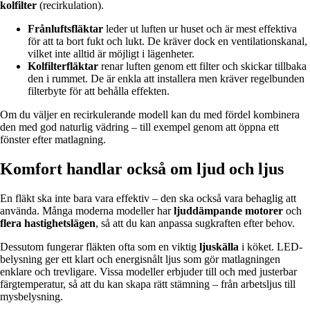
kolfilter
(recirkulation).
Frånluftsfläktar
leder ut luften ur huset och är mest effektiva
för att ta bort fukt och lukt. De kräver dock en ventilationskanal,
vilket inte alltid är möjligt i lägenheter.
Kolfilterfläktar
renar luften genom ett filter och skickar tillbaka
den i rummet. De är enkla att installera men kräver regelbunden
filterbyte för att behålla effekten.
Om du väljer en recirkulerande modell kan du med fördel kombinera
den med god naturlig vädring – till exempel genom att öppna ett
fönster efter matlagning.
Komfort handlar också om ljud och ljus
En fläkt ska inte bara vara effektiv – den ska också vara behaglig att
använda. Många moderna modeller har
ljuddämpande motorer
och
flera hastighetslägen
, så att du kan anpassa sugkraften efter behov.
Dessutom fungerar fläkten ofta som en viktig
ljuskälla
i köket. LED-
belysning ger ett klart och energisnålt ljus som gör matlagningen
enklare och trevligare. Vissa modeller erbjuder till och med justerbar
färgtemperatur, så att du kan skapa rätt stämning – från arbetsljus till
mysbelysning.