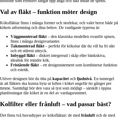
luftflöde som effektivt fångar upp ånga och lukt innan de sprids.
Val av fläkt – funktion möter design
Köksfläktar finns i många former och storlekar, och valet beror både på
kökets utformning och dina behov. De vanligaste typerna är:
Väggmonterad fläkt
– den klassiska modellen ovanför spisen,
finns i många designvarianter.
Takmonterad fläkt
– perfekt för köksöar där du vill ha fri sikt
och ett stilrent uttryck.
Inbyggd fläkt
– diskret integrerad i skåp eller bänkskiva,
idealisk för mindre kök.
Fristående fläkt
– ett designstatement som kombinerar funktion
och estetik.
Utöver designen bör du titta på
kapacitet
och
ljudnivå
. En tumregel
är att fläkten ska kunna byta ut luften i köket ungefär tio gånger per
timme. Samtidigt bör den vara så tyst som möjligt – särskilt i öppna
planlösningar där köket är en del av vardagsrummet.
Kolfilter eller frånluft – vad passar bäst?
Det finns två huvudtyper av köksfläktar: de med
frånluft
och de med