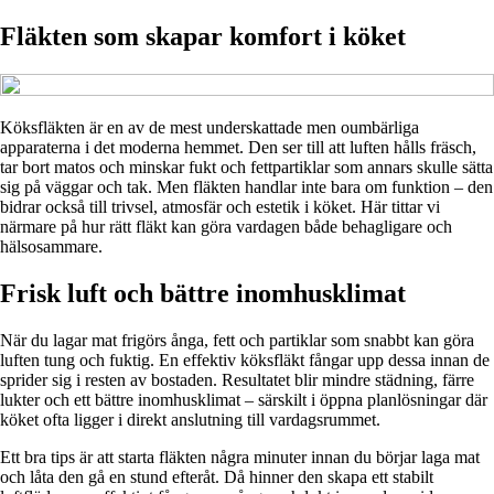
Fläkten som skapar komfort i köket
Köksfläkten är en av de mest underskattade men oumbärliga
apparaterna i det moderna hemmet. Den ser till att luften hålls fräsch,
tar bort matos och minskar fukt och fettpartiklar som annars skulle sätta
sig på väggar och tak. Men fläkten handlar inte bara om funktion – den
bidrar också till trivsel, atmosfär och estetik i köket. Här tittar vi
närmare på hur rätt fläkt kan göra vardagen både behagligare och
hälsosammare.
Frisk luft och bättre inomhusklimat
När du lagar mat frigörs ånga, fett och partiklar som snabbt kan göra
luften tung och fuktig. En effektiv köksfläkt fångar upp dessa innan de
sprider sig i resten av bostaden. Resultatet blir mindre städning, färre
lukter och ett bättre inomhusklimat – särskilt i öppna planlösningar där
köket ofta ligger i direkt anslutning till vardagsrummet.
Ett bra tips är att starta fläkten några minuter innan du börjar laga mat
och låta den gå en stund efteråt. Då hinner den skapa ett stabilt