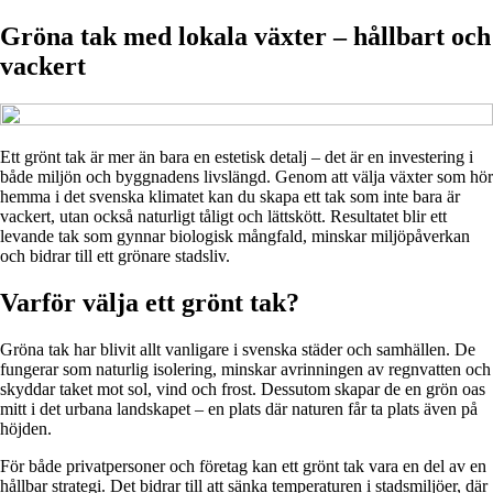
Gröna tak med lokala växter – hållbart och
vackert
Ett grönt tak är mer än bara en estetisk detalj – det är en investering i
både miljön och byggnadens livslängd. Genom att välja växter som hör
hemma i det svenska klimatet kan du skapa ett tak som inte bara är
vackert, utan också naturligt tåligt och lättskött. Resultatet blir ett
levande tak som gynnar biologisk mångfald, minskar miljöpåverkan
och bidrar till ett grönare stadsliv.
Varför välja ett grönt tak?
Gröna tak har blivit allt vanligare i svenska städer och samhällen. De
fungerar som naturlig isolering, minskar avrinningen av regnvatten och
skyddar taket mot sol, vind och frost. Dessutom skapar de en grön oas
mitt i det urbana landskapet – en plats där naturen får ta plats även på
höjden.
För både privatpersoner och företag kan ett grönt tak vara en del av en
hållbar strategi. Det bidrar till att sänka temperaturen i stadsmiljöer, där