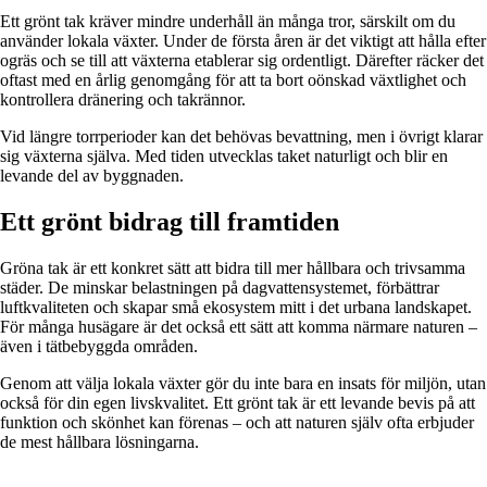
Ett grönt tak kräver mindre underhåll än många tror, särskilt om du
använder lokala växter. Under de första åren är det viktigt att hålla efter
ogräs och se till att växterna etablerar sig ordentligt. Därefter räcker det
oftast med en årlig genomgång för att ta bort oönskad växtlighet och
kontrollera dränering och takrännor.
Vid längre torrperioder kan det behövas bevattning, men i övrigt klarar
sig växterna själva. Med tiden utvecklas taket naturligt och blir en
levande del av byggnaden.
Ett grönt bidrag till framtiden
Gröna tak är ett konkret sätt att bidra till mer hållbara och trivsamma
städer. De minskar belastningen på dagvattensystemet, förbättrar
luftkvaliteten och skapar små ekosystem mitt i det urbana landskapet.
För många husägare är det också ett sätt att komma närmare naturen –
även i tätbebyggda områden.
Genom att välja lokala växter gör du inte bara en insats för miljön, utan
också för din egen livskvalitet. Ett grönt tak är ett levande bevis på att
funktion och skönhet kan förenas – och att naturen själv ofta erbjuder
de mest hållbara lösningarna.