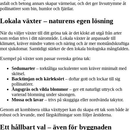
asfalt och betong annars skapar värmeöar, och det ger livsutrymme åt
pollinatörer som bin, humlor och fjärilar.
Lokala växter – naturens egen lösning
När du väljer växter till ditt gröna tak är det klokt att utgå från arter
som redan trivs i ditt närområde. Lokala växter är anpassade till
klimatet, kräver mindre vatten och näring och är mer motståndskraftiga
mot sjukdomar. Samtidigt stärker de den lokala biologiska mångfalden.
Exempel på växter som passar svenska gröna tak:
Sedumarter
– torktåliga suckulenter som kräver minimalt med
skötsel.
Backtimjan och kärleksört
– doftar gott och lockar till sig
pollinatörer.
Ängsgräs och vilda blommor
– ger ett naturligt uttryck och
varierad blomning under säsongen.
Mossa och lavar
– trivs på skuggiga eller nordvända takytor.
Genom att kombinera olika växttyper kan du skapa ett tak som både är
robust och levande, med färgskiftningar som följer årstiderna.
Ett hållbart val – även för byggnaden