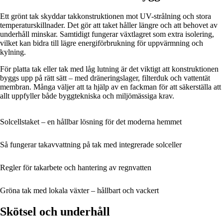
Ett grönt tak skyddar takkonstruktionen mot UV-strålning och stora
temperaturskillnader. Det gör att taket håller längre och att behovet av
underhåll minskar. Samtidigt fungerar växtlagret som extra isolering,
vilket kan bidra till lägre energiförbrukning för uppvärmning och
kylning.
För platta tak eller tak med låg lutning är det viktigt att konstruktionen
byggs upp på rätt sätt – med dräneringslager, filterduk och vattentät
membran. Många väljer att ta hjälp av en fackman för att säkerställa att
allt uppfyller både byggtekniska och miljömässiga krav.
Solcellstaket – en hållbar lösning för det moderna hemmet
Så fungerar takavvattning på tak med integrerade solceller
Regler för takarbete och hantering av regnvatten
Gröna tak med lokala växter – hållbart och vackert
Skötsel och underhåll