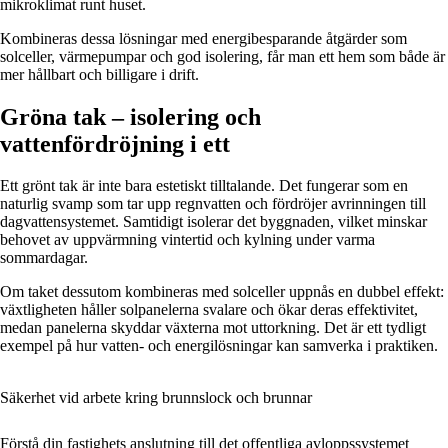
mikroklimat runt huset.
Kombineras dessa lösningar med energibesparande åtgärder som
solceller, värmepumpar och god isolering, får man ett hem som både är
mer hållbart och billigare i drift.
Gröna tak – isolering och
vattenfördröjning i ett
Ett grönt tak är inte bara estetiskt tilltalande. Det fungerar som en
naturlig svamp som tar upp regnvatten och fördröjer avrinningen till
dagvattensystemet. Samtidigt isolerar det byggnaden, vilket minskar
behovet av uppvärmning vintertid och kylning under varma
sommardagar.
Om taket dessutom kombineras med solceller uppnås en dubbel effekt:
växtligheten håller solpanelerna svalare och ökar deras effektivitet,
medan panelerna skyddar växterna mot uttorkning. Det är ett tydligt
exempel på hur vatten- och energilösningar kan samverka i praktiken.
Säkerhet vid arbete kring brunnslock och brunnar
Förstå din fastighets anslutning till det offentliga avloppssystemet