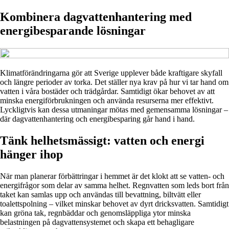
Kombinera dagvattenhantering med
energibesparande lösningar
Klimatförändringarna gör att Sverige upplever både kraftigare skyfall
och längre perioder av torka. Det ställer nya krav på hur vi tar hand om
vatten i våra bostäder och trädgårdar. Samtidigt ökar behovet av att
minska energiförbrukningen och använda resurserna mer effektivt.
Lyckligtvis kan dessa utmaningar mötas med gemensamma lösningar –
där dagvattenhantering och energibesparing går hand i hand.
Tänk helhetsmässigt: vatten och energi
hänger ihop
När man planerar förbättringar i hemmet är det klokt att se vatten- och
energifrågor som delar av samma helhet. Regnvatten som leds bort från
taket kan samlas upp och användas till bevattning, biltvätt eller
toalettspolning – vilket minskar behovet av dyrt dricksvatten. Samtidigt
kan gröna tak, regnbäddar och genomsläppliga ytor minska
belastningen på dagvattensystemet och skapa ett behagligare