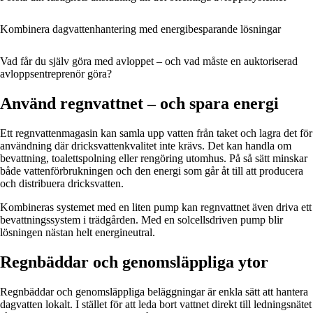
Kombinera dagvattenhantering med energibesparande lösningar
Vad får du själv göra med avloppet – och vad måste en auktoriserad
avloppsentreprenör göra?
Använd regnvattnet – och spara energi
Ett regnvattenmagasin kan samla upp vatten från taket och lagra det för
användning där dricksvattenkvalitet inte krävs. Det kan handla om
bevattning, toalettspolning eller rengöring utomhus. På så sätt minskar
både vattenförbrukningen och den energi som går åt till att producera
och distribuera dricksvatten.
Kombineras systemet med en liten pump kan regnvattnet även driva ett
bevattningssystem i trädgården. Med en solcellsdriven pump blir
lösningen nästan helt energineutral.
Regnbäddar och genomsläppliga ytor
Regnbäddar och genomsläppliga beläggningar är enkla sätt att hantera
dagvatten lokalt. I stället för att leda bort vattnet direkt till ledningsnätet