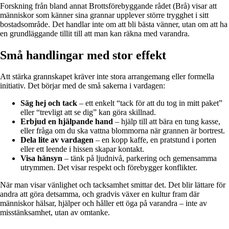
Forskning från bland annat Brottsförebyggande rådet (Brå) visar att
människor som känner sina grannar upplever större trygghet i sitt
bostadsområde. Det handlar inte om att bli bästa vänner, utan om att ha
en grundläggande tillit till att man kan räkna med varandra.
Små handlingar med stor effekt
Att stärka grannskapet kräver inte stora arrangemang eller formella
initiativ. Det börjar med de små sakerna i vardagen:
Säg hej och tack
– ett enkelt “tack för att du tog in mitt paket”
eller “trevligt att se dig” kan göra skillnad.
Erbjud en hjälpande hand
– hjälp till att bära en tung kasse,
eller fråga om du ska vattna blommorna när grannen är bortrest.
Dela lite av vardagen
– en kopp kaffe, en pratstund i porten
eller ett leende i hissen skapar kontakt.
Visa hänsyn
– tänk på ljudnivå, parkering och gemensamma
utrymmen. Det visar respekt och förebygger konflikter.
När man visar vänlighet och tacksamhet smittar det. Det blir lättare för
andra att göra detsamma, och gradvis växer en kultur fram där
människor hälsar, hjälper och håller ett öga på varandra – inte av
misstänksamhet, utan av omtanke.