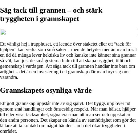
Säg tack till grannen – och stärk
tryggheten i grannskapet
Ett vänligt hej i trapphuset, ett leende över staketet eller ett “tack för
hjälpen” kan verka som små saker – men de betyder mer än man tror. I
en tid då många lever hektiska liv och kanske inte känner sina grannar
så väl, kan just de små gesterna bidra till att skapa trygghet, tillit och
gemenskap i vardagen. Att säga tack till grannen handlar inte bara om
artighet – det är en investering i ett grannskap där man bryr sig om
varandra.
Grannskapets osynliga värde
Ett gott grannskap uppstår inte av sig självt. Det byggs upp över tid
genom små handlingar och ömsesidig respekt. När man hälsar, hjälper
till eller visar tacksamhet, signalerar man att man ser och uppskattar
den andra personen. Det skapar en känsla av samhörighet som gör det
lättare att ta kontakt om något händer – och det ökar tryggheten i
området.