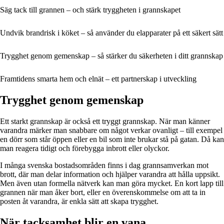
Säg tack till grannen – och stärk tryggheten i grannskapet
Undvik brandrisk i köket – så använder du elapparater på ett säkert sätt
Trygghet genom gemenskap – så stärker du säkerheten i ditt grannskap
Framtidens smarta hem och elnät – ett partnerskap i utveckling
Trygghet genom gemenskap
Ett starkt grannskap är också ett tryggt grannskap. När man känner
varandra märker man snabbare om något verkar ovanligt – till exempel
en dörr som står öppen eller en bil som inte brukar stå på gatan. Då kan
man reagera tidigt och förebygga inbrott eller olyckor.
I många svenska bostadsområden finns i dag grannsamverkan mot
brott, där man delar information och hjälper varandra att hålla uppsikt.
Men även utan formella nätverk kan man göra mycket. En kort lapp till
grannen när man åker bort, eller en överenskommelse om att ta in
posten åt varandra, är enkla sätt att skapa trygghet.
När tacksamhet blir en vana