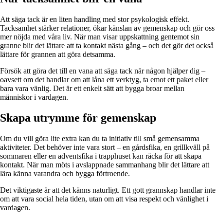
Att säga tack är en liten handling med stor psykologisk effekt.
Tacksamhet stärker relationer, ökar känslan av gemenskap och gör oss
mer nöjda med våra liv. När man visar uppskattning gentemot sin
granne blir det lättare att ta kontakt nästa gång – och det gör det också
lättare för grannen att göra detsamma.
Försök att göra det till en vana att säga tack när någon hjälper dig –
oavsett om det handlar om att låna ett verktyg, ta emot ett paket eller
bara vara vänlig. Det är ett enkelt sätt att bygga broar mellan
människor i vardagen.
Skapa utrymme för gemenskap
Om du vill göra lite extra kan du ta initiativ till små gemensamma
aktiviteter. Det behöver inte vara stort – en gårdsfika, en grillkväll på
sommaren eller en adventsfika i trapphuset kan räcka för att skapa
kontakt. När man möts i avslappnade sammanhang blir det lättare att
lära känna varandra och bygga förtroende.
Det viktigaste är att det känns naturligt. Ett gott grannskap handlar inte
om att vara social hela tiden, utan om att visa respekt och vänlighet i
vardagen.