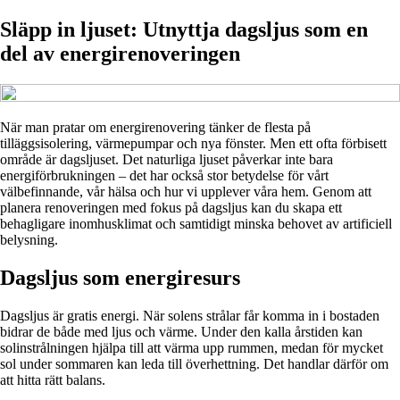
Släpp in ljuset: Utnyttja dagsljus som en
del av energirenoveringen
När man pratar om energirenovering tänker de flesta på
tilläggsisolering, värmepumpar och nya fönster. Men ett ofta förbisett
område är dagsljuset. Det naturliga ljuset påverkar inte bara
energiförbrukningen – det har också stor betydelse för vårt
välbefinnande, vår hälsa och hur vi upplever våra hem. Genom att
planera renoveringen med fokus på dagsljus kan du skapa ett
behagligare inomhusklimat och samtidigt minska behovet av artificiell
belysning.
Dagsljus som energiresurs
Dagsljus är gratis energi. När solens strålar får komma in i bostaden
bidrar de både med ljus och värme. Under den kalla årstiden kan
solinstrålningen hjälpa till att värma upp rummen, medan för mycket
sol under sommaren kan leda till överhettning. Det handlar därför om
att hitta rätt balans.