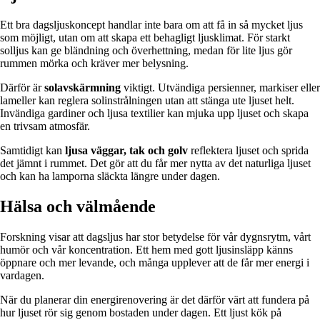
Ett bra dagsljuskoncept handlar inte bara om att få in så mycket ljus
som möjligt, utan om att skapa ett behagligt ljusklimat. För starkt
solljus kan ge bländning och överhettning, medan för lite ljus gör
rummen mörka och kräver mer belysning.
Därför är
solavskärmning
viktigt. Utvändiga persienner, markiser eller
lameller kan reglera solinstrålningen utan att stänga ute ljuset helt.
Invändiga gardiner och ljusa textilier kan mjuka upp ljuset och skapa
en trivsam atmosfär.
Samtidigt kan
ljusa väggar, tak och golv
reflektera ljuset och sprida
det jämnt i rummet. Det gör att du får mer nytta av det naturliga ljuset
och kan ha lamporna släckta längre under dagen.
Hälsa och välmående
Forskning visar att dagsljus har stor betydelse för vår dygnsrytm, vårt
humör och vår koncentration. Ett hem med gott ljusinsläpp känns
öppnare och mer levande, och många upplever att de får mer energi i
vardagen.
När du planerar din energirenovering är det därför värt att fundera på
hur ljuset rör sig genom bostaden under dagen. Ett ljust kök på