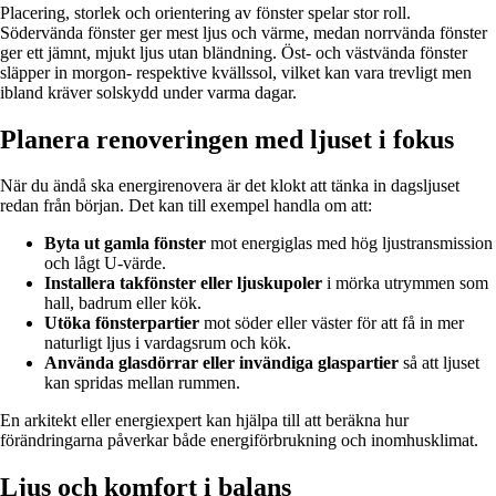
Placering, storlek och orientering av fönster spelar stor roll.
Södervända fönster ger mest ljus och värme, medan norrvända fönster
ger ett jämnt, mjukt ljus utan bländning. Öst- och västvända fönster
släpper in morgon- respektive kvällssol, vilket kan vara trevligt men
ibland kräver solskydd under varma dagar.
Planera renoveringen med ljuset i fokus
När du ändå ska energirenovera är det klokt att tänka in dagsljuset
redan från början. Det kan till exempel handla om att:
Byta ut gamla fönster
mot energiglas med hög ljustransmission
och lågt U-värde.
Installera takfönster eller ljuskupoler
i mörka utrymmen som
hall, badrum eller kök.
Utöka fönsterpartier
mot söder eller väster för att få in mer
naturligt ljus i vardagsrum och kök.
Använda glasdörrar eller invändiga glaspartier
så att ljuset
kan spridas mellan rummen.
En arkitekt eller energiexpert kan hjälpa till att beräkna hur
förändringarna påverkar både energiförbrukning och inomhusklimat.
Ljus och komfort i balans