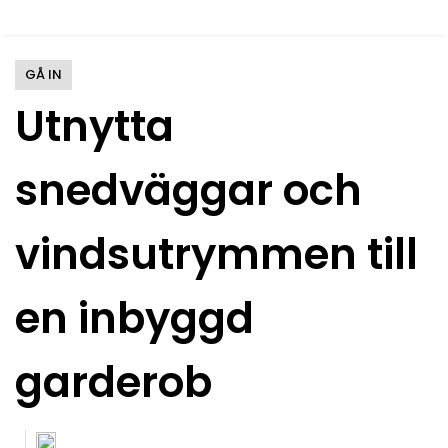
GÅ IN
Utnytta
snedväggar och
vindsutrymmen till
en inbyggd
garderob