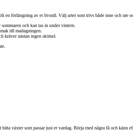
li en förlängning av er livsstil. Välj arter som trivs både inne och ute o
r sommaren och kan tas in under vintern.
smak till matlagningen.
ch kräver nästan ingen skötsel.
ute.
t hitta växter som passar just er vardag. Börja med några få och känn eft