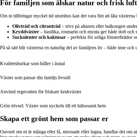
För familjen som älskar natur och frisk luft
Om ni tillbringar mycket tid utomhus kan det vara fint att låta växterna b
Olivträd och citronträd
– trivs på altanen eller balkongen unde
Kryddväxter
– basilika, rosmarin och mynta ger både doft och 
Suckulenter och kaktusar
– perfekta för soliga fönsterbrädor o
På så sätt blir växterna en naturlig del av familjens liv – både inne och 
Kvalitetsburkar som håller i åratal
Växter som passar din familjs livsstil
Använd regnvatten för friskare krukväxter
Grön trivsel: Växter som nyckeln till ett hälsosamt hem
Skapa ett grönt hem som passar er
Oavsett om ni är många eller få, stressade eller lugna, handlar det om at