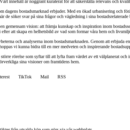
Vårt innehåll är noggrant kuraterat för att säkerställa relevans och kvalit
om dagens bostadsmarknad erbjuder. Med en ökad urbanisering och föränd
 när de söker svar på sina frågor och vägledning i sina bostadsrelaterade 
 en gemensam vision: att främja kunskap och inspiration inom bostadsse
 efter att skapa en helhetsbild av vad som formar våra hem och livsmilj
nyheterna och analyserna inom bostadsmarknaden. Genom att erbjuda en pl
oppas vi kunna bidra till en mer medveten och inspirerande bostadsupp
törre rörelse som syftar till att lyfta fram värdet av ett välplanerat oc
t förverkliga sina visioner om framtidens hem.
terest
TikTok
Mail
RSS
ntäkter från utvalda köp som görs via vår webbplats.