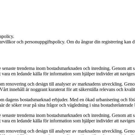
apolicy.
rvillkor och personuppgiftspolicy. Om du ångrar din registrering kan du
 senaste trenderna inom bostadsmarknaden och inredning. Genom att samla 
 vara en ledande källa för information som hjälper individer att navigera
 om renovering och design till analyser av marknadens utveckling. Genom
Vårt innehåll är noggrant kuraterat för att säkerställa relevans och kvalit
om dagens bostadsmarknad erbjuder. Med en ökad urbanisering och föränd
 när de söker svar på sina frågor och vägledning i sina bostadsrelaterade 
 senaste trenderna inom bostadsmarknaden och inredning. Genom att samla 
 vara en ledande källa för information som hjälper individer att navigera
 om renovering och design till analyser av marknadens utveckling. Genom