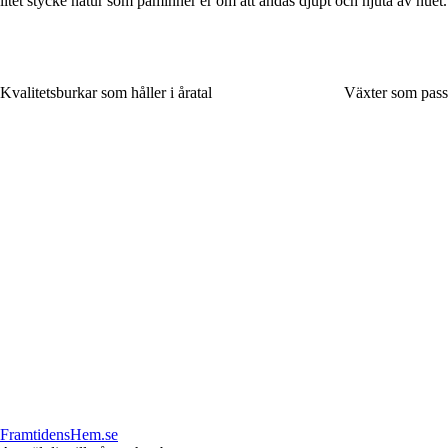
litet stycke natur som påminner er om att andas djupt och njuta av nuet.
Kvalitetsburkar som håller i åratal
Växter som passar
FramtidensHem.se