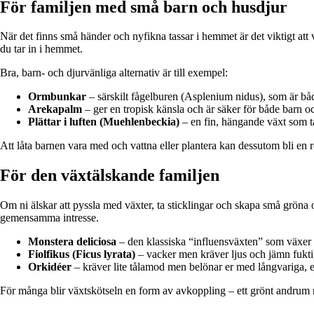
För familjen med små barn och husdjur
När det finns små händer och nyfikna tassar i hemmet är det viktigt att
du tar in i hemmet.
Bra, barn- och djurvänliga alternativ är till exempel:
Ormbunkar
– särskilt fågelburen (Asplenium nidus), som är båd
Arekapalm
– ger en tropisk känsla och är säker för både barn oc
Plättar i luften (Muehlenbeckia)
– en fin, hängande växt som tål
Att låta barnen vara med och vattna eller plantera kan dessutom bli en ro
För den växtälskande familjen
Om ni älskar att pyssla med växter, ta sticklingar och skapa små gröna 
gemensamma intresse.
Monstera deliciosa
– den klassiska “influensväxten” som växer
Fiolfikus (Ficus lyrata)
– vacker men kräver ljus och jämn fukti
Orkidéer
– kräver lite tålamod men belönar er med långvariga, 
För många blir växtskötseln en form av avkoppling – ett grönt andrum 