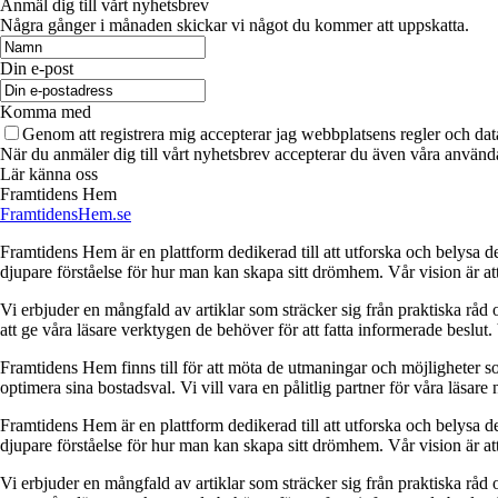
Anmäl dig till vårt nyhetsbrev
Några gånger i månaden skickar vi något du kommer att uppskatta.
Din e-post
Komma med
Genom att registrera mig accepterar jag webbplatsens regler och dat
När du anmäler dig till vårt nyhetsbrev accepterar du även våra använda
Lär känna oss
Framtidens Hem
FramtidensHem.se
Framtidens Hem är en plattform dedikerad till att utforska och belysa de
djupare förståelse för hur man kan skapa sitt drömhem. Vår vision är att
Vi erbjuder en mångfald av artiklar som sträcker sig från praktiska råd
att ge våra läsare verktygen de behöver för att fatta informerade beslut. 
Framtidens Hem finns till för att möta de utmaningar och möjligheter s
optimera sina bostadsval. Vi vill vara en pålitlig partner för våra läsare
Framtidens Hem är en plattform dedikerad till att utforska och belysa de
djupare förståelse för hur man kan skapa sitt drömhem. Vår vision är att
Vi erbjuder en mångfald av artiklar som sträcker sig från praktiska råd