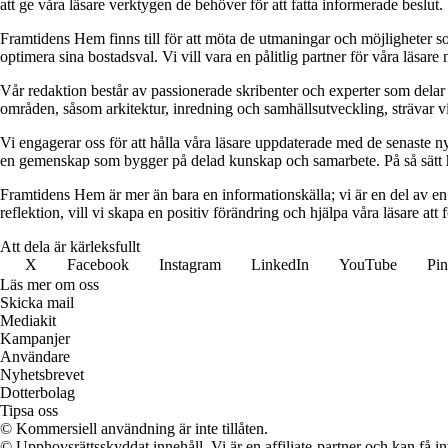
att ge våra läsare verktygen de behöver för att fatta informerade beslut. 
Framtidens Hem finns till för att möta de utmaningar och möjligheter s
optimera sina bostadsval. Vi vill vara en pålitlig partner för våra läsare
Vår redaktion består av passionerade skribenter och experter som delar
områden, såsom arkitektur, inredning och samhällsutveckling, strävar vi
Vi engagerar oss för att hålla våra läsare uppdaterade med de senaste 
en gemenskap som bygger på delad kunskap och samarbete. På så sätt h
Framtidens Hem är mer än bara en informationskälla; vi är en del av en s
reflektion, vill vi skapa en positiv förändring och hjälpa våra läsare at
Att dela är kärleksfullt
X
Facebook
Instagram
LinkedIn
YouTube
Pin
Läs mer om oss
Skicka mail
Mediakit
Kampanjer
Användare
Nyhetsbrevet
Dotterbolag
Tipsa oss
© Kommersiell användning är inte tillåten.
© Upphovsrättsskyddat innehåll. Vi är en affiliate-partner och kan få i