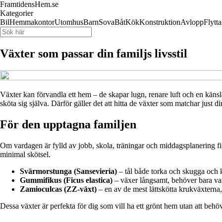
FramtidensHem.se
Kategorier
Bil
Hemmakontor
Utomhus
Barn
Sova
Båt
Kök
Konstruktion
Avlopp
Flytta
Växter som passar din familjs livsstil
Växter kan förvandla ett hem – de skapar lugn, renare luft och en känsl
sköta sig själva. Därför gäller det att hitta de växter som matchar just din
För den upptagna familjen
Om vardagen är fylld av jobb, skola, träningar och middagsplanering finn
minimal skötsel.
Svärmorstunga (Sansevieria)
– tål både torka och skugga och k
Gummifikus (Ficus elastica)
– växer långsamt, behöver bara vatte
Zamioculcas (ZZ-växt)
– en av de mest lättskötta krukväxterna,
Dessa växter är perfekta för dig som vill ha ett grönt hem utan att beh